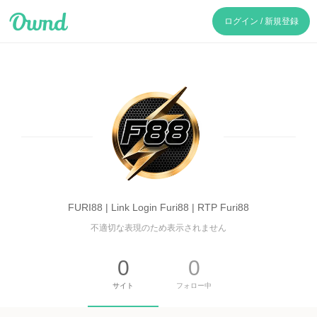
Ameba Ownd
ログイン / 新規登録
FURI88 | Link Login Furi88 | RTP Furi88
不適切な表現のため表示されません
0
0
サイト
フォロー中