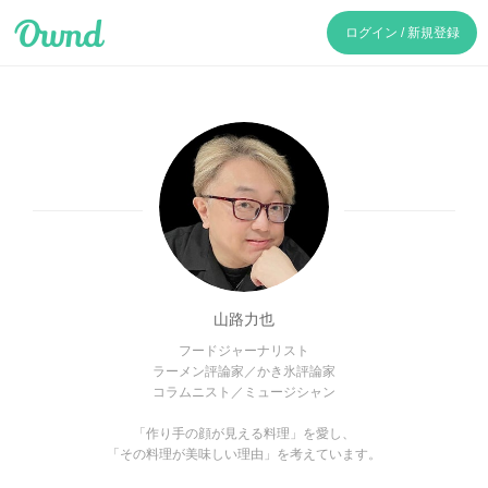
Ameba Ownd
ログイン / 新規登録
山路力也
フードジャーナリスト
ラーメン評論家／かき氷評論家
コラムニスト／ミュージシャン
「作り手の顔が見える料理」を愛し、
「その料理が美味しい理由」を考えています。