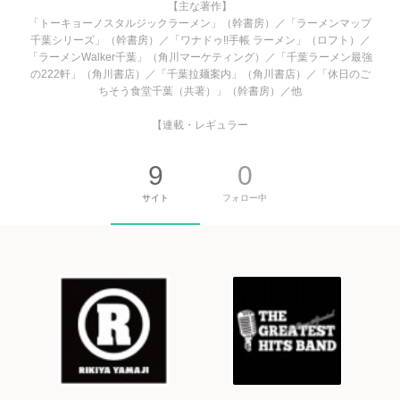
【主な著作】
「トーキョーノスタルジックラーメン」（幹書房）／「ラーメンマップ
千葉シリーズ」（幹書房）／「ワナドゥ!!手帳 ラーメン」（ロフト）／
「ラーメンWalker千葉」（角川マーケティング）／「千葉ラーメン最強
の222軒」（角川書店）／「千葉拉麺案内」（角川書店）／「休日のご
ちそう食堂千葉（共著）」（幹書房）／他
【連載・レギュラー
9
0
サイト
フォロー中