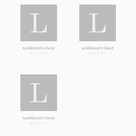
luck8dlcom's Ownd
luck8dlcom's Ownd
0
フォロワー
0
フォロワー
luck8dlcom's Ownd
0
フォロワー