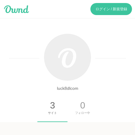
Ameba Ownd
ログイン / 新規登録
luck8dlcom
3
0
サイト
フォロー中