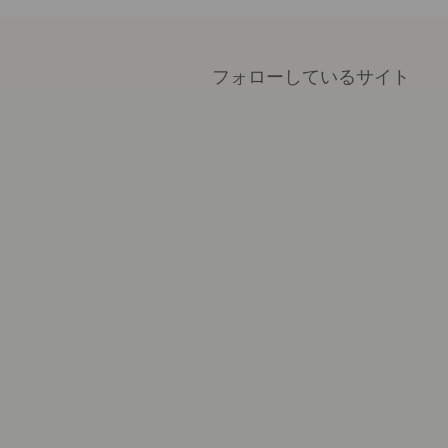
フォローしているサイト