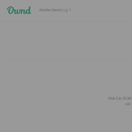
Ameba Ownd
Ameba Owndとは？
Nhà Cái SC88 C
các 