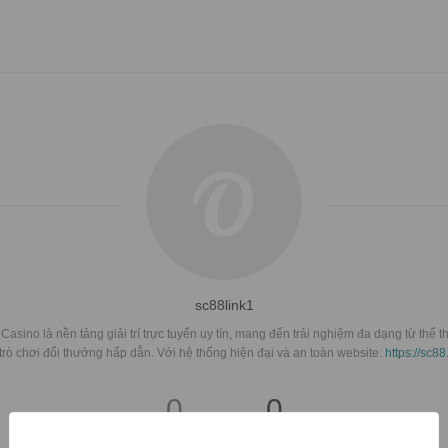
sc88link1
asino là nền tảng giải trí trực tuyến uy tín, mang đến trải nghiệm đa dạng từ thể t
trò chơi đổi thưởng hấp dẫn. Với hệ thống hiện đại và an toàn website:
https://sc88.
0
0
サイト
フォロー中