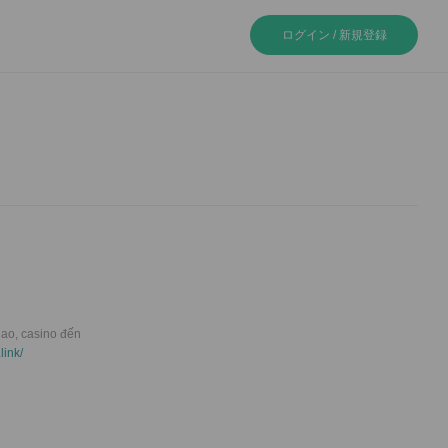
ログイン / 新規登録
hao, casino đến
link/