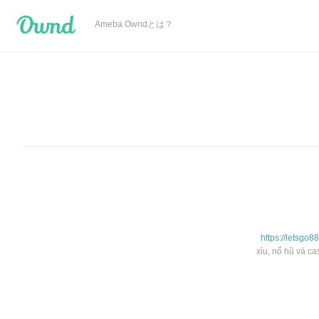
Ameba Ownd
Ameba Owndとは？
https://letsgo88
xỉu, nổ hũ và ca