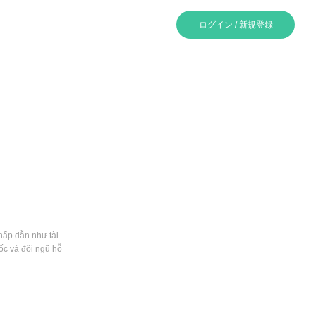
ログイン / 新規登録
hấp dẫn như tài
tốc và đội ngũ hỗ