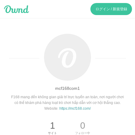
Ameba Ownd
ログイン / 新規登録
mcf168com1
F168 mang đến không gian giải trí trực tuyến an toàn, nơi người chơi
có thể khám phá hàng loạt trò chơi hấp dẫn với cơ hội thắng cao.
Website:
https://mcf168.com/
1
0
サイト
フォロー中