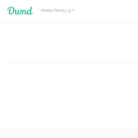
Ameba Ownd
Ameba Owndとは？