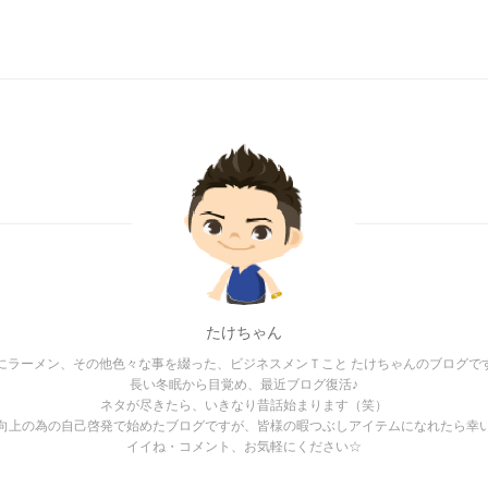
たけちゃん
にラーメン、その他色々な事を綴った、ビジネスメンＴこと たけちゃんのブログで
長い冬眠から目覚め、最近ブログ復活♪
ネタが尽きたら、いきなり昔話始まります（笑）
向上の為の自己啓発で始めたブログですが、皆様の暇つぶしアイテムになれたら幸い
イイね・コメント、お気軽にください☆