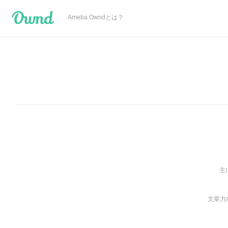
Ameba Ownd
Ameba Owndとは？
主
文章力