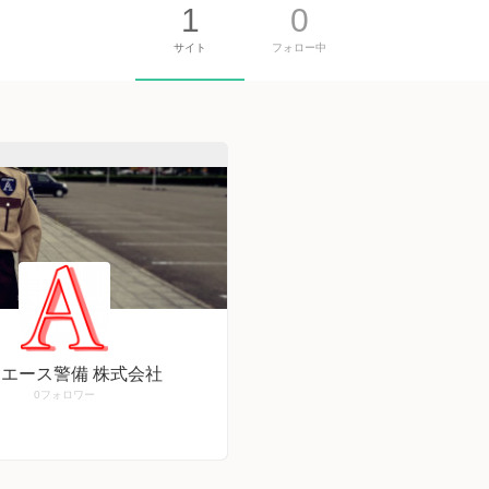
1
0
サイト
フォロー中
エース警備 株式会社
0
フォロワー